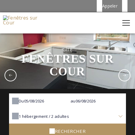
Appeler
GÎTE
FENÊTRES SUR
COUR
Du
au
1
hébergement /
2
adultes
RECHERCHER